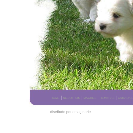
|
|
|
|
HOME
NOSOTROS
MACHOS
HEMBRAS
CAMADAS
diseñado por emaginarte