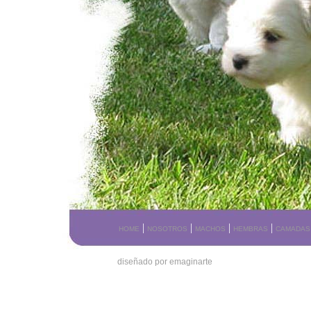
|
|
|
|
HOME
NOSOTROS
MACHOS
HEMBRAS
CAMADAS
diseñado por emaginarte