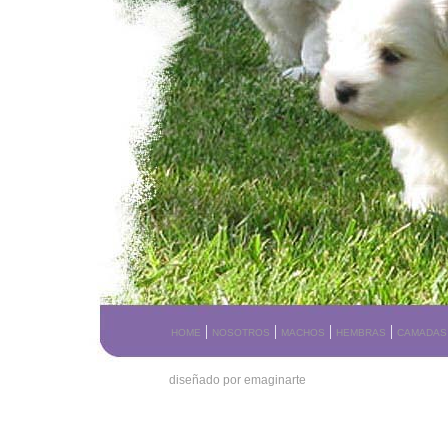
|
|
|
|
HOME
NOSOTROS
MACHOS
HEMBRAS
CAMADAS
diseñado por emaginarte