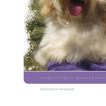
|
|
|
|
HOME
NOSOTROS
MACHOS
HEMBRAS
CAMADAS
diseÃ±ado por emaginarte