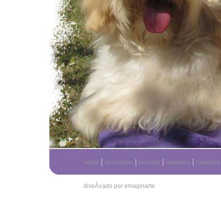
|
|
|
|
HOME
NOSOTROS
MACHOS
HEMBRAS
CAMADAS
diseÃ±ado por emaginarte