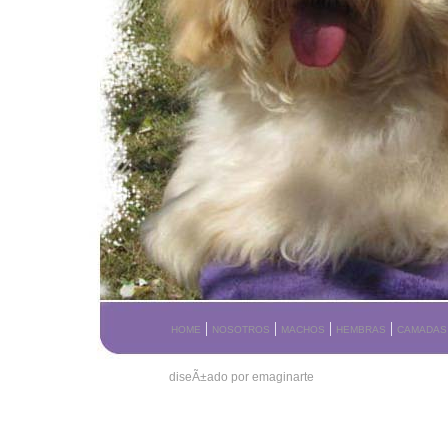
|
|
|
|
HOME
NOSOTROS
MACHOS
HEMBRAS
CAMADAS
diseÃ±ado por emaginarte