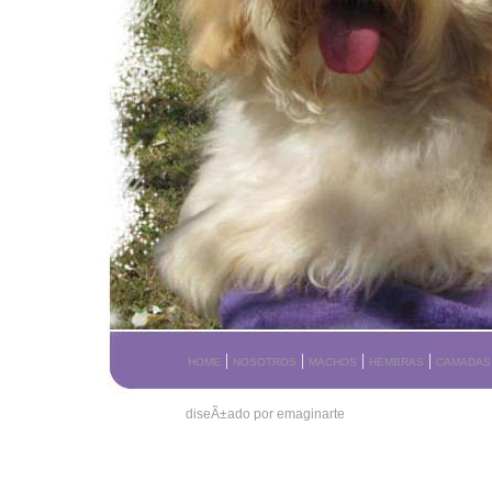
|
|
|
|
HOME
NOSOTROS
MACHOS
HEMBRAS
CAMADAS
diseÃ±ado por emaginarte